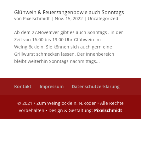
Glühwein & Feuerzangenbowle auch Sonntags
von
Pixelschmidt
|
Nov. 15, 2022
|
Uncategorized
Ab dem 27,Novemver gibt es auch Sonntags , in der
Zeit von 16:00 bis 19:00 Uhr Glühwein im
Weinglöcklein. Sie können sich auch gern eine
Grillwurst schmecken lassen. Der Innenbereich
bleibt weiterhin Sonntags nachmittags...
Kontakt
Impressum
Datenschutzerklärung
© 2021 • Zum Weinglöcklein, N.Röder • Alle Rechte
vorbehalten • Design & Gestaltung:
Pixelschmidt